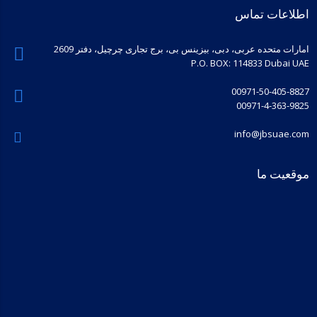
اطلاعات تماس
امارات متحده عربی، دبی، بیزینس بی، برج تجاری چرچیل، دفتر 2609
P.O. BOX: 114833 Dubai UAE
00971-50-405-8827
00971-4-363-9825
info@jbsuae.com
موقعیت ما