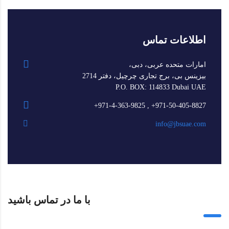
اطلاعات تماس
امارات متحده عربی، دبی،
بیزینس بی، برج تجاری چرچیل، دفتر 2714
P.O. BOX: 114833 Dubai UAE
971-50-405-8827+ , 971-4-363-9825+
info@jbsuae.com
با ما در تماس باشید